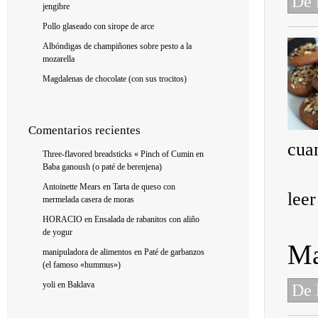
De 
jengibre
Pollo glaseado con sirope de arce
Albóndigas de champiñones sobre pesto a la
mozarella
Magdalenas de chocolate (con sus trocitos)
Comentarios recientes
cuan
Three-flavored breadsticks « Pinch of Cumin
en
Baba ganoush (o paté de berenjena)
Antoinette Mears
en
Tarta de queso con
lee
mermelada casera de moras
HORACIO
en
Ensalada de rabanitos con aliño
de yogur
Ma
manipuladora de alimentos
en
Paté de garbanzos
(el famoso «hummus»)
yoli
en
Baklava
De 