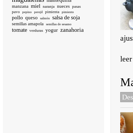
mantequilla
miel
manzana
nueces
naranja
pasas
pavo
pimienta
pepino
perejil
pimiento
salsa de soja
pollo
queso
salmón
semillas amapola
semillas de sesamo
zanahoria
tomate
yogur
verduras
ajus
lee
Ma
Des