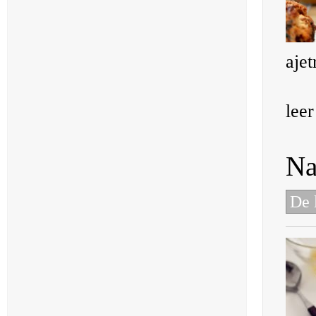
ajet
lee
Na
De 