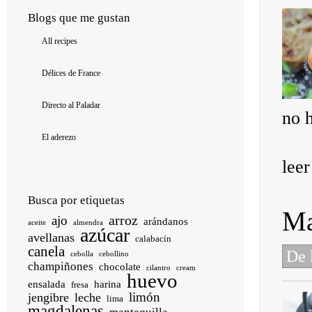
Blogs que me gustan
All recipes
Délices de France
Directo al Paladar
no h
El aderezo
lee
Busca por etiquetas
Ma
arroz
ajo
arándanos
aceite
almendra
azúcar
avellanas
calabacín
canela
De 
cebolla
cebollino
champiñones
chocolate
cilantro
cream
huevo
ensalada
harina
fresa
limón
jengibre
leche
lima
magdalenas