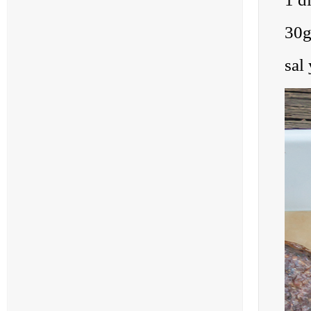
30g
sal