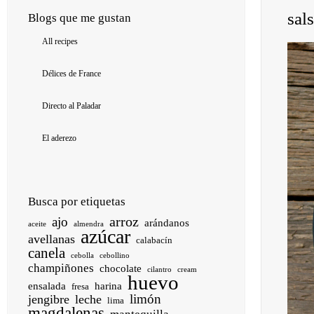
sal
Blogs que me gustan
All recipes
Délices de France
Directo al Paladar
El aderezo
Busca por etiquetas
arroz
ajo
arándanos
aceite
almendra
azúcar
avellanas
calabacín
canela
cebolla
cebollino
champiñones
chocolate
cilantro
cream
huevo
ensalada
harina
fresa
limón
jengibre
leche
lima
magdalenas