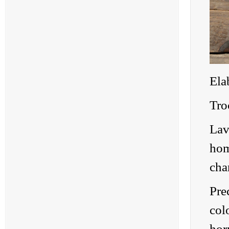
Ela
Tro
Lav
hom
cha
Pre
col
hor