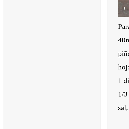
Par
40m
piñ
hoj
1 d
1/3
sal