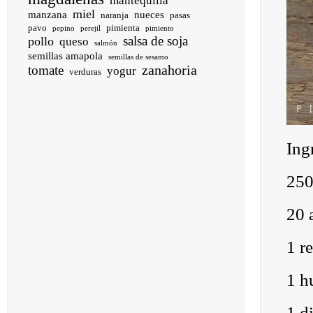
mantequilla
miel
manzana
nueces
naranja
pasas
pavo
pimienta
pepino
perejil
pimiento
salsa de soja
pollo
queso
salmón
semillas amapola
semillas de sesamo
zanahoria
tomate
yogur
verduras
Ing
250
20 
1 r
1 h
1 d