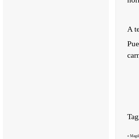
A t
Pue
car
Tag
«
Magdal