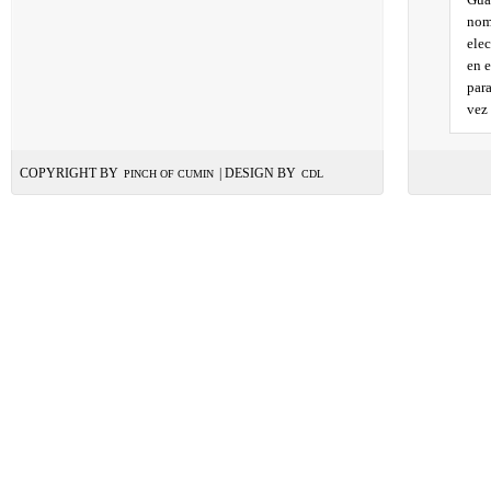
nom
ele
en 
par
vez
COPYRIGHT BY
| DESIGN BY
PINCH OF CUMIN
CDL