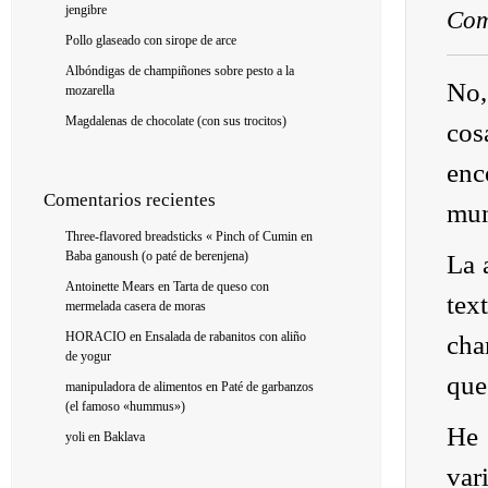
jengibre
Com
Pollo glaseado con sirope de arce
Albóndigas de champiñones sobre pesto a la
No,
mozarella
Magdalenas de chocolate (con sus trocitos)
cos
enc
Comentarios recientes
mun
Three-flavored breadsticks « Pinch of Cumin
en
Baba ganoush (o paté de berenjena)
La 
Antoinette Mears
en
Tarta de queso con
tex
mermelada casera de moras
HORACIO
en
Ensalada de rabanitos con aliño
cha
de yogur
que
manipuladora de alimentos
en
Paté de garbanzos
(el famoso «hummus»)
He 
yoli
en
Baklava
var