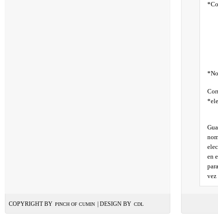
*
Co
*
No
Cor
*
el
Gua
nom
ele
en 
par
vez
COPYRIGHT BY
| DESIGN BY
PINCH OF CUMIN
CDL