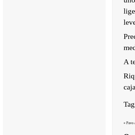
lig
lev
Pre
med
A t
Riq
caja
Tag
«
Pavo a