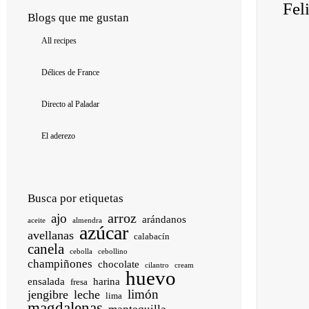
Fel
Blogs que me gustan
All recipes
Délices de France
Directo al Paladar
El aderezo
Busca por etiquetas
arroz
ajo
arándanos
aceite
almendra
azúcar
avellanas
calabacín
canela
cebolla
cebollino
champiñones
chocolate
cilantro
cream
huevo
ensalada
harina
fresa
limón
jengibre
leche
lima
magdalenas