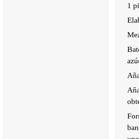
1 p
Ela
Mez
Bat
azú
Aña
Aña
obt
For
ban
uno