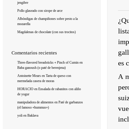
jengibre
Pollo glaseado con sirope de arce
¿Qu
Albóndigas de champiñones sobre pesto a la
mozarella
lis
Magdalenas de chocolate (con sus trocitos)
imp
gal
Comentarios recientes
es 
Three-flavored breadsticks « Pinch of Cumin
en
Baba ganoush (o paté de berenjena)
A m
Antoinette Mears
en
Tarta de queso con
mermelada casera de moras
per
HORACIO
en
Ensalada de rabanitos con aliño
de yogur
sui
manipuladora de alimentos
en
Paté de garbanzos
vue
(el famoso «hummus»)
yoli
en
Baklava
inc