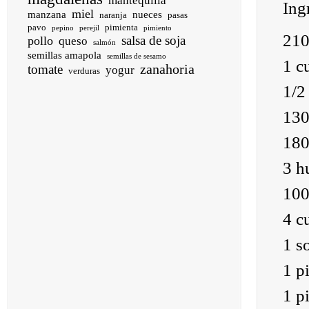
mantequilla
Ing
miel
manzana
nueces
naranja
pasas
pavo
pimienta
pepino
perejil
pimiento
210
salsa de soja
pollo
queso
salmón
semillas amapola
semillas de sesamo
1 c
zanahoria
tomate
yogur
verduras
1/2
130
180
3 h
100
4 c
1 s
1 p
1 p