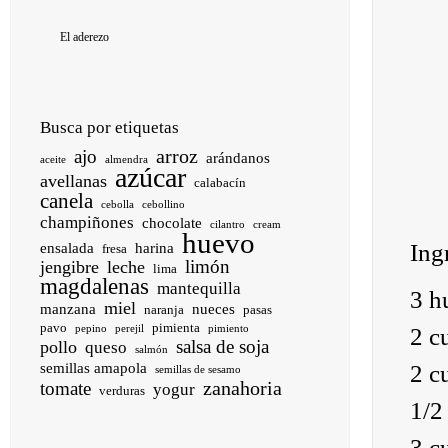
El aderezo
Busca por etiquetas
arroz
ajo
arándanos
aceite
almendra
azúcar
avellanas
calabacín
canela
cebolla
cebollino
champiñones
chocolate
cilantro
cream
huevo
Ing
ensalada
harina
fresa
limón
jengibre
leche
lima
magdalenas
mantequilla
3 h
miel
manzana
nueces
naranja
pasas
pavo
pimienta
2 c
pepino
perejil
pimiento
salsa de soja
pollo
queso
salmón
2 c
semillas amapola
semillas de sesamo
zanahoria
tomate
yogur
verduras
1/2
3 c