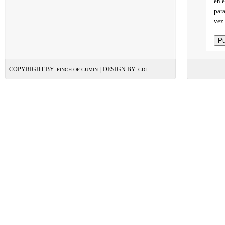
en 
par
vez
COPYRIGHT BY
| DESIGN BY
PINCH OF CUMIN
CDL