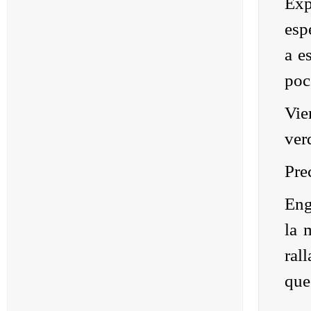
Exp
esp
a e
poc
Vie
ver
Pre
Eng
la 
ral
que