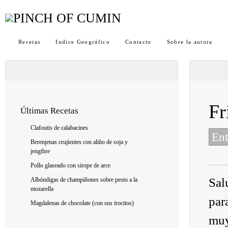
Recetas
Indice Geográfico
Contacto
Sobre la autora
Fr
Últimas Recetas
Clafoutis de calabacines
Ent
Berenjenas crujientes con aliño de soja y
jengibre
Pollo glaseado con sirope de arce
Sal
Albóndigas de champiñones sobre pesto a la
mozarella
par
Magdalenas de chocolate (con sus trocitos)
muy