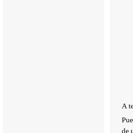
A t
Pue
de 