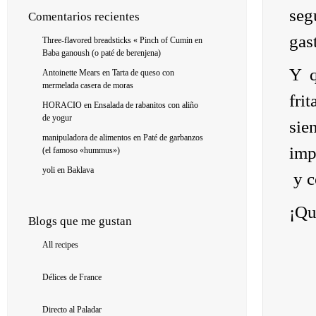
seg
Comentarios recientes
gas
Three-flavored breadsticks « Pinch of Cumin
en
Baba ganoush (o paté de berenjena)
Y q
Antoinette Mears
en
Tarta de queso con
mermelada casera de moras
fri
HORACIO
en
Ensalada de rabanitos con aliño
de yogur
sie
manipuladora de alimentos
en
Paté de garbanzos
imp
(el famoso «hummus»)
yoli
en
Baklava
y c
¡Qu
Blogs que me gustan
All recipes
Délices de France
Directo al Paladar