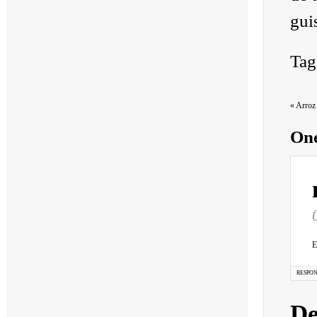
gui
Tag
«
Arroz 
One
E
RESPO
De