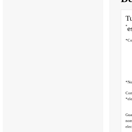
Tu
*
e
*
Co
*
No
Cor
*
el
Gua
nom
ele