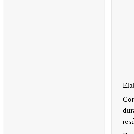
Ela
Cor
dur
res