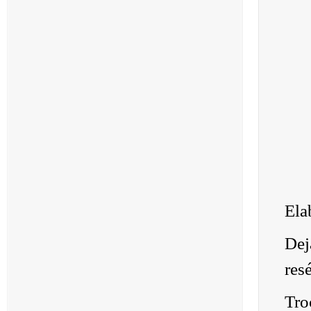
Ela
Dej
res
Tro