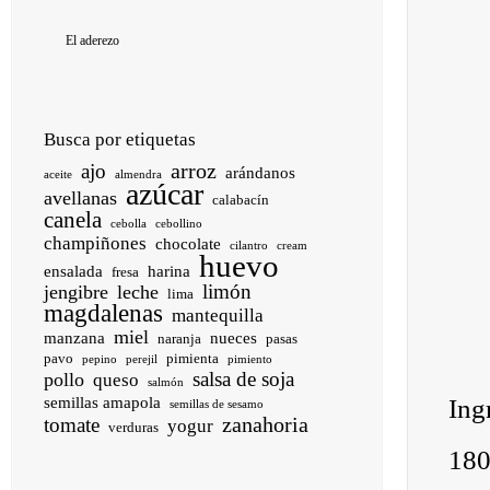
El aderezo
Busca por etiquetas
arroz
ajo
arándanos
aceite
almendra
azúcar
avellanas
calabacín
canela
cebolla
cebollino
champiñones
chocolate
cilantro
cream
huevo
ensalada
harina
fresa
limón
jengibre
leche
lima
magdalenas
mantequilla
miel
manzana
nueces
naranja
pasas
pavo
pimienta
pepino
perejil
pimiento
salsa de soja
pollo
queso
salmón
Ing
semillas amapola
semillas de sesamo
zanahoria
tomate
yogur
verduras
180