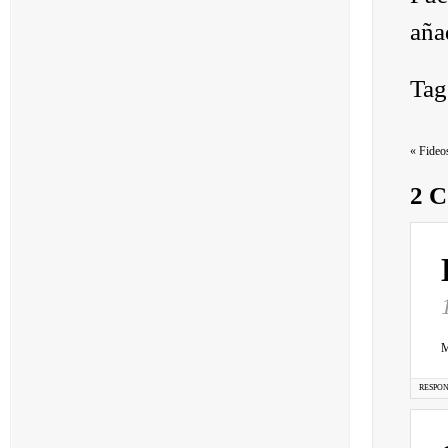
aña
Tag
«
Fideos
2 C
M
RESPO