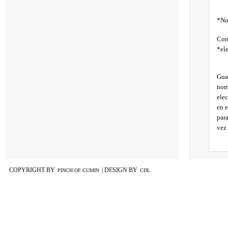
*
No
Cor
*
el
Gua
nom
ele
en 
par
vez
COPYRIGHT BY
| DESIGN BY
PINCH OF CUMIN
CDL