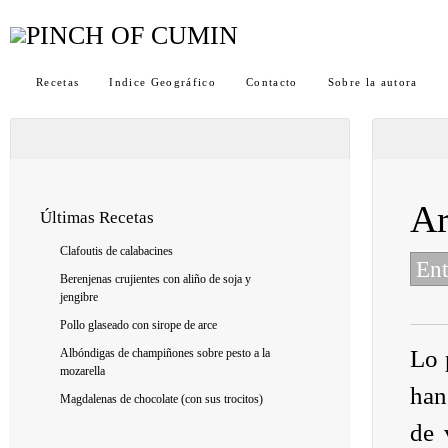
Recetas
Indice Geográfico
Contacto
Sobre la autora
Ar
Últimas Recetas
Clafoutis de calabacines
Ent
Berenjenas crujientes con aliño de soja y
jengibre
Pollo glaseado con sirope de arce
Lo 
Albóndigas de champiñones sobre pesto a la
mozarella
han
Magdalenas de chocolate (con sus trocitos)
de 