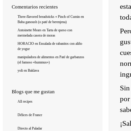
est
Comentarios recientes
tod
Three-flavored breadsticks « Pinch of Cumin
en
Baba ganoush (o paté de berenjena)
Per
Antoinette Mears
en
Tarta de queso con
mermelada casera de moras
gus
HORACIO
en
Ensalada de rabanitos con aliño
de yogur
cue
manipuladora de alimentos
en
Paté de garbanzos
nor
(el famoso «hummus»)
yoli
en
Baklava
ing
Sin
Blogs que me gustan
por
All recipes
sab
Délices de France
¡Sa
Directo al Paladar