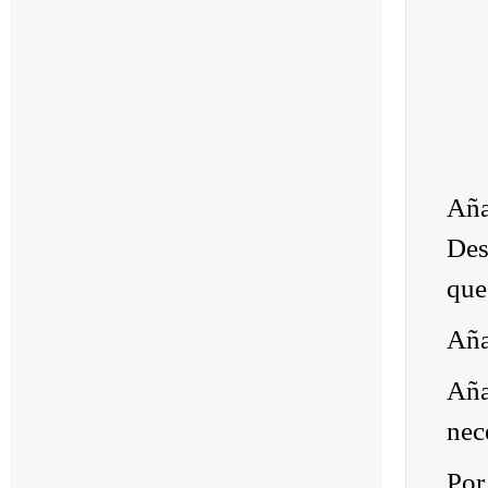
Aña
Des
que
Aña
Aña
nec
Por