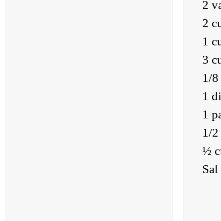
2 v
2 c
1 c
3 c
1/8
1 d
1 p
1/2
½ c
Sal