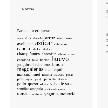
I
El aderezo
3
1
1
1
Busca por etiquetas
5
arroz
ajo
arándanos
aceite
almendra
2
azúcar
avellanas
calabacín
2
canela
cebolla
cebollino
P
champiñones
chocolate
cilantro
cream
huevo
ensalada
harina
fresa
limón
jengibre
leche
lima
magdalenas
mantequilla
miel
manzana
nueces
naranja
pasas
pavo
pimienta
pepino
perejil
pimiento
salsa de soja
pollo
queso
salmón
semillas amapola
semillas de sesamo
zanahoria
tomate
yogur
verduras