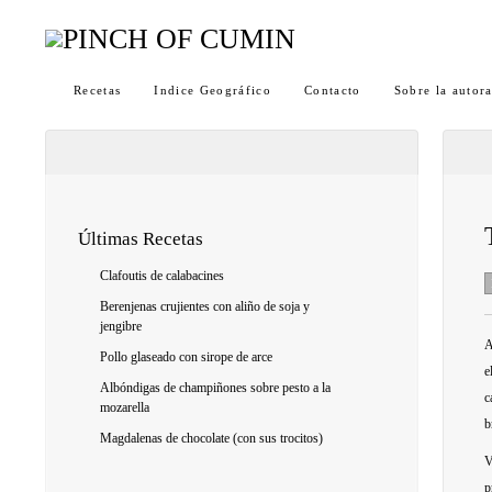
Recetas
Indice Geográfico
Contacto
Sobre la autor
Últimas Recetas
Clafoutis de calabacines
Berenjenas crujientes con aliño de soja y
jengibre
A
Pollo glaseado con sirope de arce
e
Albóndigas de champiñones sobre pesto a la
c
mozarella
b
Magdalenas de chocolate (con sus trocitos)
V
p