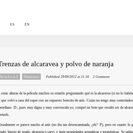
a
ES
EN
Trenzas de alcaravea y polvo de naranja
De la A a la Z
Desayunos
Published 29/09/2012 at 11:16
2 Comments
 estas alturas de la película muchos os estaréis preguntando qué es la
alcaravea
(si no lo habéi
l que volví a casa del super con un supuesto botecito de anís. Como no tengo muy controlado
astellano :D-, pues muy digna y muy convencida yo, compré un bote que resultó ser de alcar
retzels.
isualmente se parece mucho al anís (no iba tan desencaminada, ¿eh? :P), pero en cuanto lo
rado, hinojo de prado, alcaravia o carvi, y tiene
propiedades aromáticas y terapéuticas
. Se utili