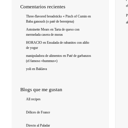
e
Comentarios recientes
P
Three-flavored breadsticks « Pinch of Cumin
en
Baba ganoush (o paté de berenjena)
a
Antoinette Mears
en
Tarta de queso con
mermelada casera de moras
HORACIO
en
Ensalada de rabanitos con aliño
de yogur
manipuladora de alimentos
en
Paté de garbanzos
(el famoso «hummus»)
yoli
en
Baklava
Blogs que me gustan
All recipes
Délices de France
Directo al Paladar