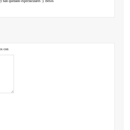
 y han quedado espectaculares :). Besos
os con