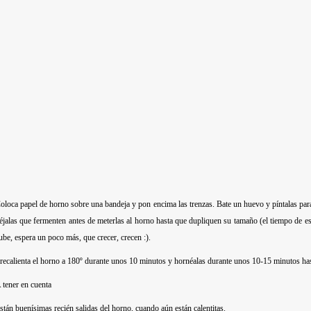
oloca papel de horno sobre una bandeja y pon encima las trenzas. Bate un huevo y píntalas par
éjalas que fermenten antes de meterlas al horno hasta que dupliquen su tamaño (el tiempo de e
ube, espera un poco más, que crecer, crecen :).
recalienta el horno a 180º durante unos 10 minutos y hornéalas durante unos 10-15 minutos has
 tener en cuenta
stán buenísimas recién salidas del horno, cuando aún están calentitas.