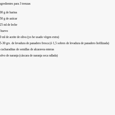
ngredientes para 3 trenzas
00 g de harina
50 g de azúcar
25 ml de leche
 huevo
0 ml de aceite de oliva (yo he usado vírgen extra)
5-30 grs. de levadura de panadero fresca (ó 1,5 sobres de levadura de panadero liofilizada)
 cucharaditas de semillas de alcaravea enteras
olvo de naranja (cáscara de naranja seca rallada)