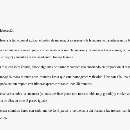
laboración
ezcla la leche con el azúcar, el polvo de naranja, la alcaravea y la levadura de panadería en un b
ate el huevo y añádelo junto con el aceite a la mezcla anterior y remuévelo hasta conseguir 
ue mejor) y mientras la vas añadiendo, trabaja la masa.
i te queda muy líquida, añade algo más de harina y compénsalo añadiendo en proporción el rest
rabaja la masa durante unos minutos hasta que esté homogénea y flexible. Haz con ella una bol
apada con un trapo o con film transparente durante unos 30 minutos.
cha harina sobre la encimera (o una superficie plana tipo mesa o tabla muy grande) y vuelve a t
na de ellas en otras 3 partes iguales.
orma cilindros finos con cada una de las 9 partes y comienza a dar forma a las trenzas, cerrán
orno.