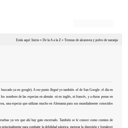
Estás aquí:
Inicio
»
De la A a la Z
»
Trenzas de alcaravea y polvo de naranja
s buscado ya en google). A ese punto llegué yo también -el de San Google- el día en
s los
nombres de las especias
en alemán -ni en inglés, ni francés, y a duras penas en
avea, una especia que utilizan mucho en Alemania para sus mundialmente conocidos
 pruebas ya ves que ahí hay gato encerrado. También se le conoce como comino de
za principalmente para combatir la debilidad gástrica, mejorar la digestión y fortalecer