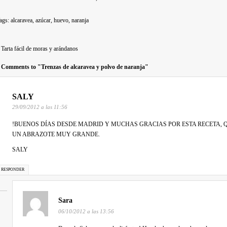
ags:
alcaravea
,
azúcar
,
huevo
,
naranja
Tarta fácil de moras y arándanos
 Comments to "Trenzas de alcaravea y polvo de naranja"
SALY
29/09/2012 a las 11:56
!BUENOS DÍAS DESDE MADRID Y MUCHAS GRACIAS POR ESTA RECETA, 
UN ABRAZOTE MUY GRANDE.
SALY
RESPONDER
Sara
06/10/2012 a las 13:56