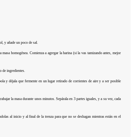
ol, y añade un poco de sal.
una masa homogénea. Comienza a agregar la harina (si la vas tamizando antes, mejor
o de ingredientes.
a y déjala que fermente en un lugar retirado de corrientes de aire y a ser posible
rabajar la masa durante unos minutos. Sepárala en 3 partes iguales, y a su vez, cada
dolas al inicio y al final de la trenza para que no se deshagan mientras están en el